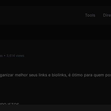
Tools
Dire
as
• 3,614 views
anizar melhor seus links e biolinks, é ótimo para quem pos
 PROJETOS.