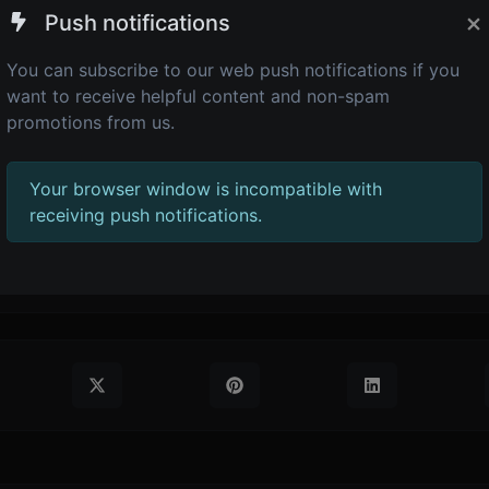
×
Push notifications
R.
You can subscribe to our web push notifications if you
want to receive helpful content and non-spam
 no PAINEL DE CONTROLE.
promotions from us.
 3 pontinhos e em seguida EDITAR.
Your browser window is incompatible with
da e salve.
receiving push notifications.